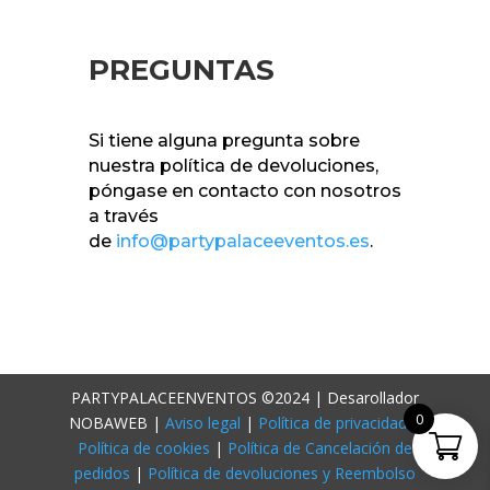
PREGUNTAS
Si tiene alguna pregunta sobre
nuestra política de devoluciones,
póngase en contacto con nosotros
a través
de
info@partypalaceeventos.es
.
PARTYPALACEENVENTOS ©2024 |
Desarollador
0
NOBAWEB |
Aviso legal
|
Política de privacidad
|
Política de cookies
|
Política de Cancelación de
pedidos
|
Política de devoluciones y Reembolso